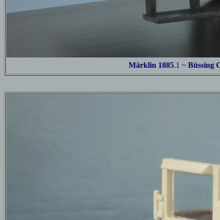
Märklin 1885
.1
~
Büssing 